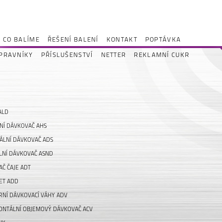
CO BALÍME
ŘEŠENÍ BALENÍ
KONTAKT
POPTÁVKA
PRAVNÍKY
PŘÍSLUŠENSTVÍ
NETTER
REKLAMNÍ CUKR
ALD
NÍ DÁVKOVAČ AHS
ÁLNÍ DÁVKOVAČ ADS
LNÍ DÁVKOVAČ ASND
Č ČAJE ADT
ET ADD
ÁRNÍ DÁVKOVACÍ VÁHY ADV
ONTÁLNÍ OBJEMOVÝ DÁVKOVAČ ACV