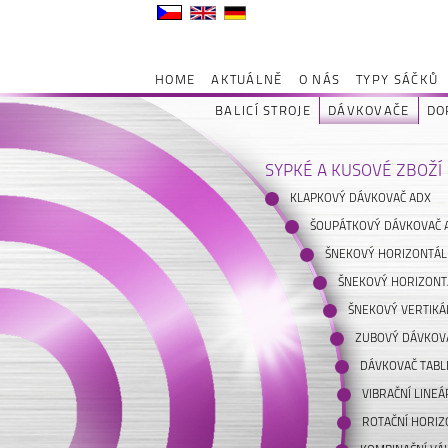
HOME
AKTUÁLNĚ
O NÁS
TYPY SÁČKŮ
BALICÍ STROJE
DÁVKOVAČE
DO
SYPKÉ A KUSOVÉ ZBOŽÍ
KLAPKOVÝ DÁVKOVAČ ADX
ŠOUPÁTKOVÝ DÁVKOVAČ 
ŠNEKOVÝ HORIZONTÁL
ŠNEKOVÝ HORIZONT
ŠNEKOVÝ VERTIKÁ
ZUBOVÝ DÁVKOVA
DÁVKOVAČ TABL
VIBRAČNÍ LINE
ROTAČNÍ HORIZ